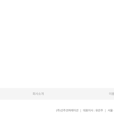
회사소개
이
(주)선주코퍼레이션
｜
대표이사 : 유은주
｜
서울 