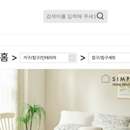
홈
>
>
가구/침구/인테리어
침구/침구세트