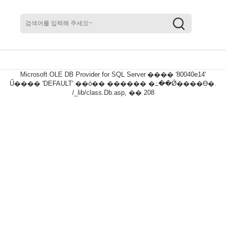
Microsoft OLE DB Provider for SQL Server
���� '80040e14'
Ű���� 'DEFAULT' ��ó�� ������ �߸��Ǿ����ϴ�.
/_lib/class.Db.asp
, �� 208